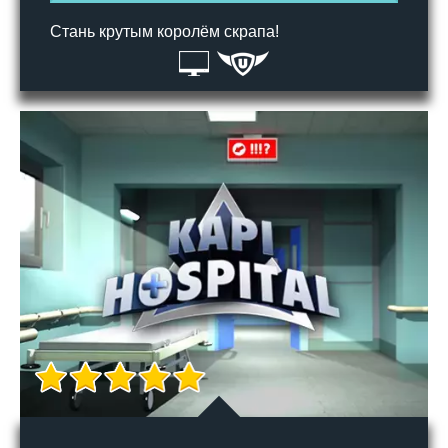
Стань крутым королём скрапа!