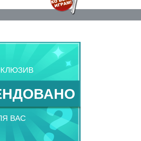
СКЛЮЗИВ
ЕНДОВАНО
ЛЯ ВАС