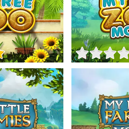
Информация об игре