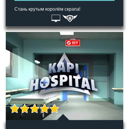
Стань крутым королём скрапа!