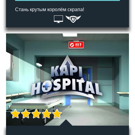
Стань крутым королём скрапа!