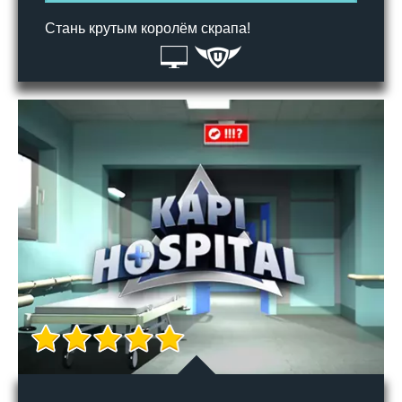
Стань крутым королём скрапа!